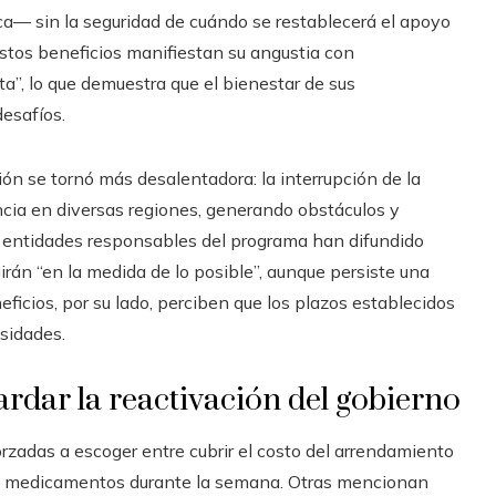
a— sin la seguridad de cuándo se restablecerá el apoyo
tos beneficios manifiestan su angustia con
ta”, lo que demuestra que el bienestar de sus
esafíos.
ación se tornó más desalentadora: la interrupción de la
encia en diversas regiones, generando obstáculos y
s entidades responsables del programa han difundido
rán “en la medida de lo posible”, aunque persiste una
ficios, por su lado, perciben que los plazos establecidos
esidades.
rdar la reactivación del gobierno
rzadas a escoger entre cubrir el costo del arrendamiento
sin medicamentos durante la semana. Otras mencionan