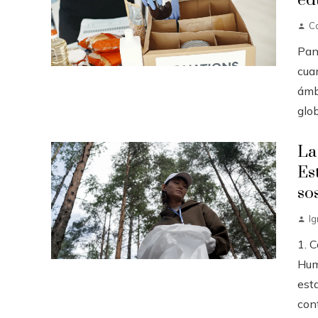
ed
Ca
Pan
cua
ámbi
glob
La
Es
so
I
1. 
Hum
est
con