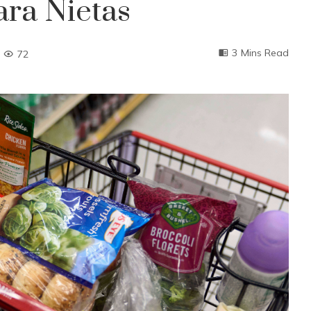
ara Nietas
3 Mins Read
72