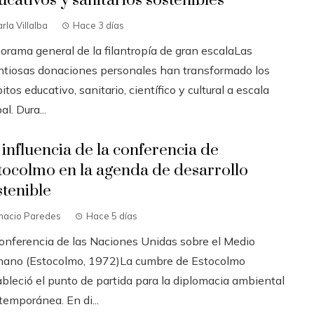
ucativos y sanitarios sostenibles
rla Villalba
Hace 3 días
orama general de la filantropía de gran escalaLas
ntiosas donaciones personales han transformado los
tos educativo, sanitario, científico y cultural a escala
al. Dura...
 influencia de la conferencia de
tocolmo en la agenda de desarrollo
stenible
gnacio Paredes
Hace 5 días
Conferencia de las Naciones Unidas sobre el Medio
ano (Estocolmo, 1972)La cumbre de Estocolmo
ableció el punto de partida para la diplomacia ambiental
temporánea. En di...