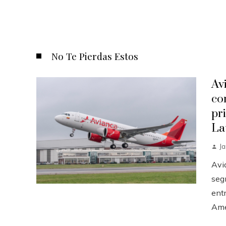
No Te Pierdas Estos
Av
co
pr
La
J
Avi
seg
ent
Amér