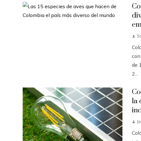
Co
di
em
S
Col
con
de 
2...
Co
la
in
J
Col