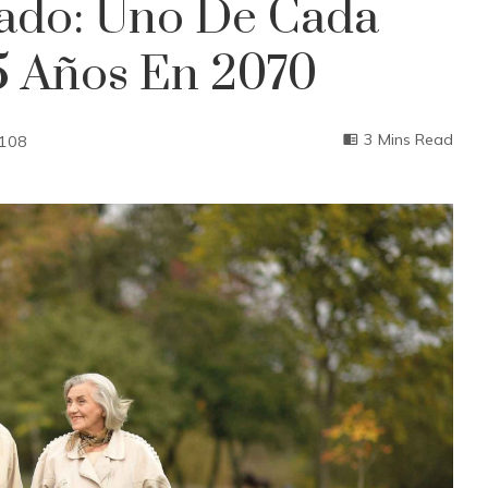
rado: Uno De Cada
5 Años En 2070
3 Mins Read
108