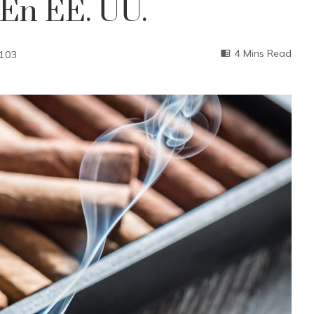
En EE. UU.
4 Mins Read
103