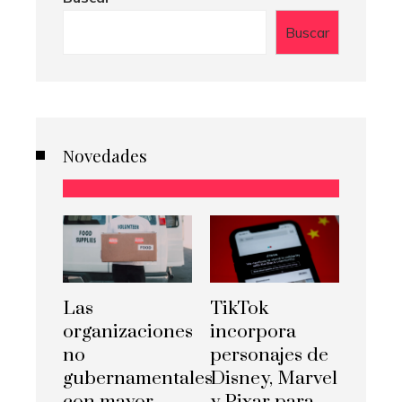
Buscar
Novedades
Las
TikTok
organizaciones
incorpora
no
personajes de
gubernamentales
Disney, Marvel
con mayor
y Pixar para