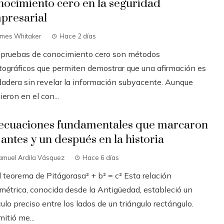
nocimiento cero en la seguridad
presarial
ames Whitaker
Hace 2 días
 pruebas de conocimiento cero son métodos
ptográficos que permiten demostrar que una afirmación es
dadera sin revelar la información subyacente. Aunque
ieron en el con...
 ecuaciones fundamentales que marcaron
 antes y un después en la historia
amuel Ardila Vásquez
Hace 6 días
l teorema de Pitágorasa² + b² = c² Esta relación
métrica, conocida desde la Antigüedad, estableció un
ulo preciso entre los lados de un triángulo rectángulo.
itió me...