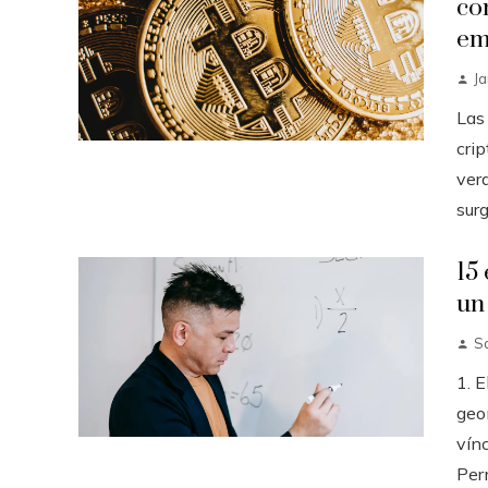
co
em
J
Las
cri
ver
surg
15
un
S
1. E
geo
vínc
Perm