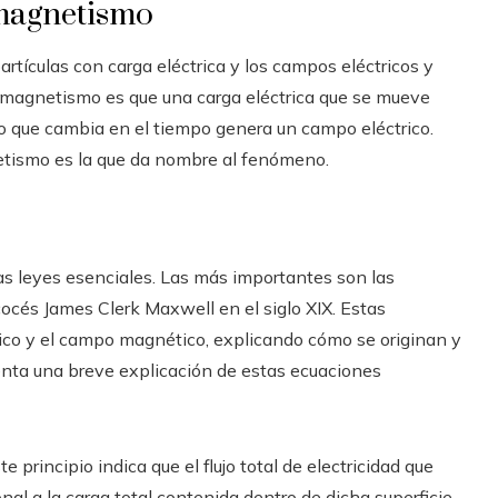
omagnetismo
rtículas con carga eléctrica y los campos eléctricos y
omagnetismo es que una carga eléctrica que se mueve
 que cambia en el tiempo genera un campo eléctrico.
etismo es la que da nombre al fenómeno.
as leyes esenciales. Las más importantes son las
cocés James Clerk Maxwell en el siglo XIX. Estas
rico y el campo magnético, explicando cómo se originan y
nta una breve explicación de estas ecuaciones
e principio indica que el flujo total de electricidad que
nal a la carga total contenida dentro de dicha superficie.