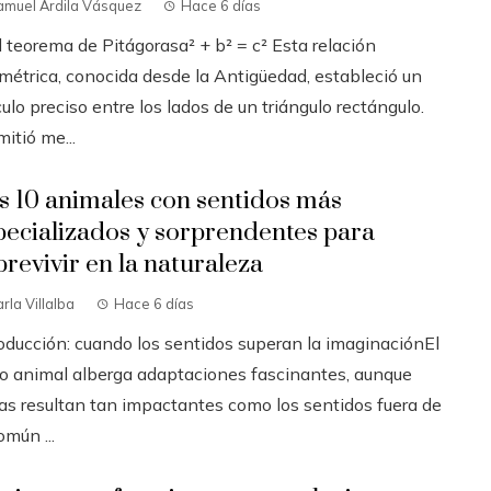
amuel Ardila Vásquez
Hace 6 días
l teorema de Pitágorasa² + b² = c² Esta relación
métrica, conocida desde la Antigüedad, estableció un
ulo preciso entre los lados de un triángulo rectángulo.
itió me...
s 10 animales con sentidos más
pecializados y sorprendentes para
brevivir en la naturaleza
rla Villalba
Hace 6 días
roducción: cuando los sentidos superan la imaginaciónEl
no animal alberga adaptaciones fascinantes, aunque
as resultan tan impactantes como los sentidos fuera de
omún ...