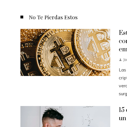
No Te Pierdas Estos
Es
co
em
J
Las
cri
ver
surg
15
un