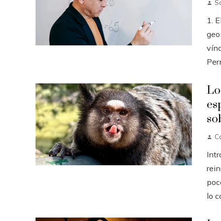
S
1. E
geo
vínc
Perm
Lo
es
so
Ca
Int
rei
poc
lo c