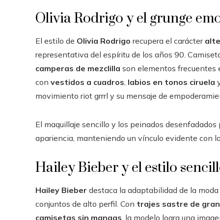
Olivia Rodrigo y el grunge em
El estilo de
Olivia Rodrigo
recupera el carácter
alt
representativa del espíritu de los años 90. Camise
camperas de mezclilla
son elementos frecuentes 
con
vestidos a cuadros
,
labios en tonos ciruela
movimiento riot grrrl y su mensaje de empoderamien
El maquillaje sencillo y los peinados desenfadados
apariencia, manteniendo un vínculo evidente con la
Hailey Bieber y el estilo sencil
Hailey Bieber
destaca la adaptabilidad de la moda 
conjuntos de alto perfil. Con
trajes sastre de gra
camisetas sin mangas
, la modelo logra una image