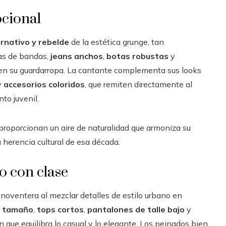
ocional
ernativo y rebelde
de la estética grunge, tan
tas de bandas,
jeans anchos
,
botas robustas
y
en su guardarropa. La cantante complementa sus looks
y
accesorios coloridos
, que remiten directamente al
to juvenil.
 proporcionan un aire de naturalidad que armoniza su
 herencia cultural de esa década.
lo con clase
noventera al mezclar detalles de estilo urbano en
n tamaño
,
tops cortos
,
pantalones de talle bajo
y
n que equilibra lo casual y lo elegante. Los peinados bien