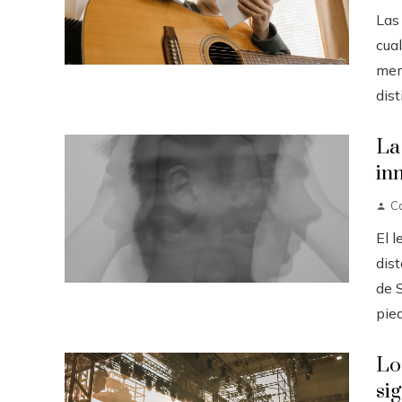
Las
cua
mem
dist
La
in
Ca
El 
dis
de 
pied
Lo
si