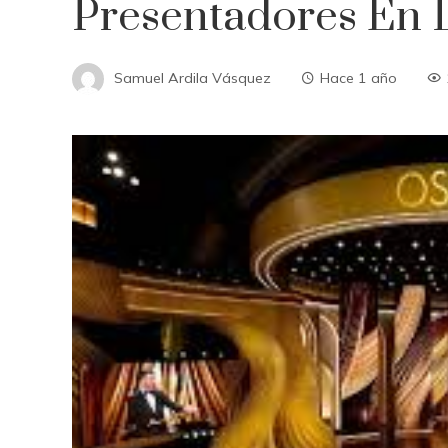
Presentadores En 
Samuel Ardila Vásquez
Hace 1 año