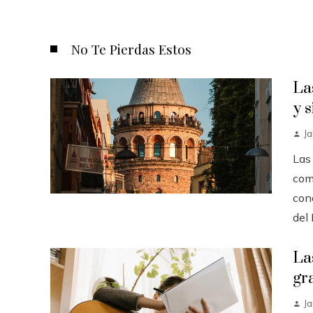
No Te Pierdas Estos
La
y 
J
Las
com
con
del 
La
gr
J