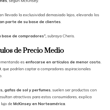
ones
, según McKinsey.
n llevado la exclusividad demasiado lejos, elevando los
ran parte de su base de clientes
.
la base de compradores”,
subraya Cheris.
culos de Precio Medio
plementando es
enfocarse en artículos de menor costo
,
0
, que podrían captar a compradores aspiracionales
o.
s, gafas de sol y perfumes
, suelen ser productos con
resultan atractivos para estos consumidores, explica
 lujo de
McKinsey en Norteamérica
.