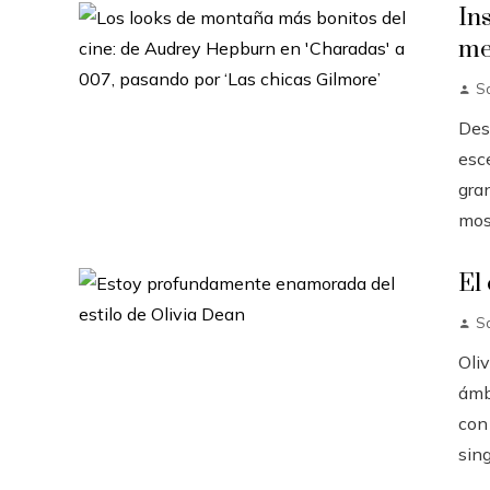
In
me
S
Des
esc
gra
mos
El
S
Oli
ámb
con
sing