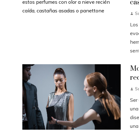
ca
S
Los 
evo
her
sen
Mo
re
S
Ser
una
dise
una 