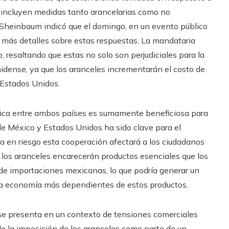
 incluyen medidas tanto arancelarias como no
Sheinbaum indicó que el domingo, en un evento público
r más detalles sobre estas respuestas. La mandataria
, resaltando que estas no solo son perjudiciales para la
dense, ya que los aranceles incrementarán el costo de
 Estados Unidos.
ica entre ambos países es sumamente beneficiosa para
de México y Estados Unidos ha sido clave para el
a en riesgo esta cooperación afectará a los ciudadanos
e los aranceles encarecerán productos esenciales que los
e importaciones mexicanas, lo que podría generar un
 la economía más dependientes de estos productos.
e presenta en un contexto de tensiones comerciales
do la imposición de los aranceles como parte de un