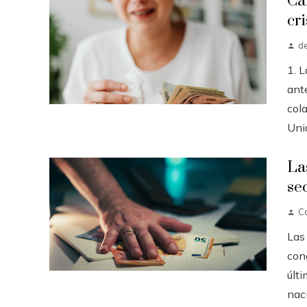
Ca
cri
d
1. 
ante
col
Unid
La
se
Ca
Las
con
últ
naci