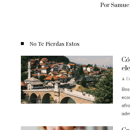
Por Samuel
No Te Pierdas Estos
Có
el
Ca
Bos
eco
afro
admi