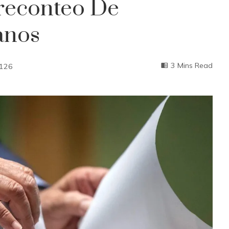
Preconteo De
anos
3 Mins Read
126