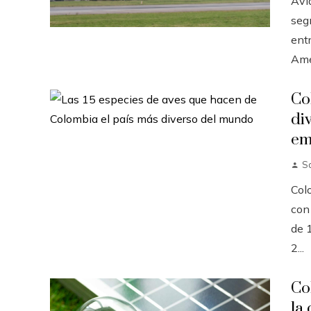
Avi
seg
ent
Amér
Co
di
em
S
Col
con
de 
2...
Co
la