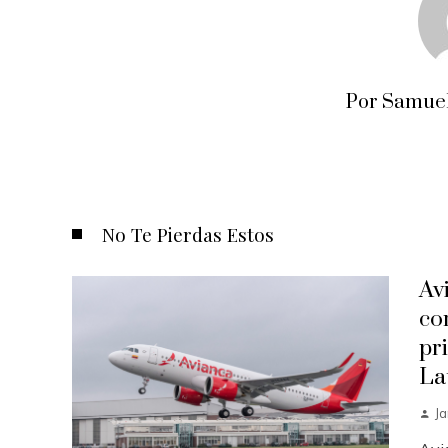
Por Samuel
No Te Pierdas Estos
Av
co
pr
La
J