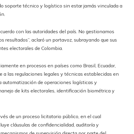
 soporte técnico y logístico sin estar jamás vinculada a
ón.
uerdo con las autoridades del país. No gestionamos
os resultados”, aclaró un portavoz, subrayando que sus
entes electorales de Colombia.
iamente en procesos en países como Brasil, Ecuador,
a las regulaciones legales y técnicas establecidas en
la automatización de operaciones logísticas y
ejo de kits electorales, identificación biométrica y
és de un proceso licitatorio público, en el cual
luye cláusulas de confidencialidad, auditoría y
mecanismos de supervisión directa por parte del