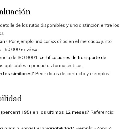
valuación
 detalle de las rutas disponibles y una distinción entre los
os.
an?
Por ejemplo, indicar «X años en el mercado» junto
: 50.000 envíos».
sencia de ISO 9001,
certificaciones de transporte de
as aplicables a productos farmacéuticos.
ntes similares?
Pedir datos de contacto y ejemplos
bilidad
(percentil 95) en los últimos 12 meses?
Referencia:
 (días o horas) y la variabilidad?
Ejemplo: «Zona A