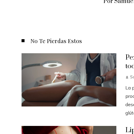
Por Samuel
No Te Pierdas Estos
Pe
to
S
La 
pro
dese
glúte
Li