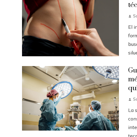
té
S
El 
for
bus
silue
Gu
mé
qu
S
La 
con
inte
tecn